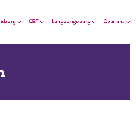
ndzorg
CBT
Langdurige zorg
Over ons
n