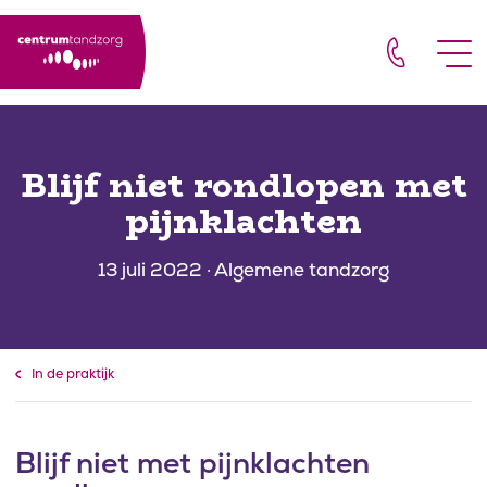
Door naar de hoofdinhoud
Footer
Naar navigatie
Blijf niet rondlopen met
pijnklachten
13 juli 2022 · Algemene tandzorg
In de praktijk
Blijf niet met pijnklachten