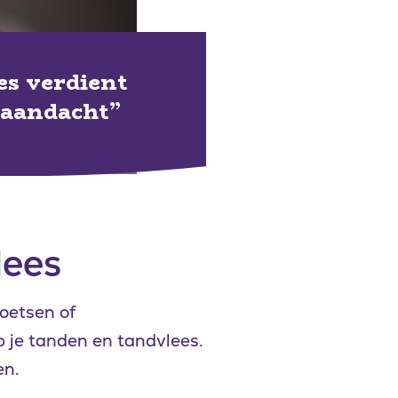
es verdient
 aandacht
lees
oetsen of
p je tanden en tandvlees.
en.