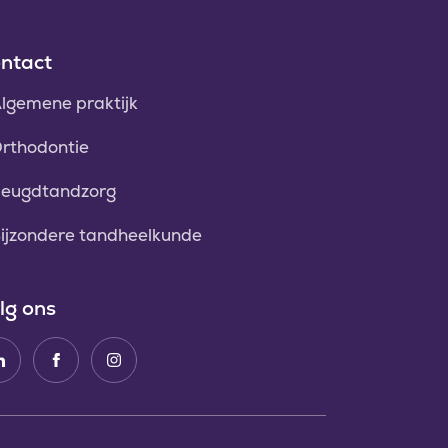
ntact
lgemene praktijk
rthodontie
eugdtandzorg
ijzondere tandheelkunde
lg ons