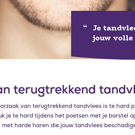
Je tandvle
jouw volle
n terugtrekkend tandv
rzaak van terugtrekkend tandvlees is te hard p
 je te hard tijdens het poetsen met je borstel o
el met harde haren die jouw tandvlees beschadig