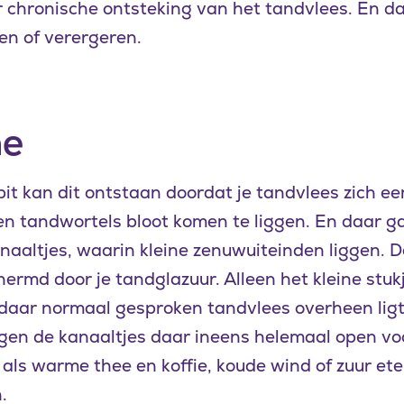
r chronische ontsteking van het tandvlees. En da
n of verergeren.
ne
ebit kan dit ontstaan doordat je tandvlees zich ee
n tandwortels bloot komen te liggen. En daar ga
naaltjes, waarin kleine zenuwuiteinden liggen. 
ermd door je tandglazuur. Alleen het kleine stukj
daar normaal gesproken tandvlees overheen ligt.
ggen de kanaaltjes daar ineens helemaal open vo
ls warme thee en koffie, koude wind of zuur eten
.