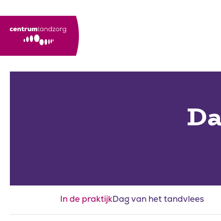
Door naar de hoofdinhoud
Footer
Naar navigatie
Da
In de praktijk
Dag van het tandvlees