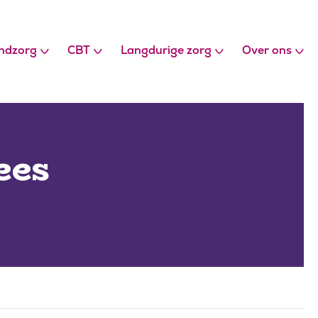
ndzorg
CBT
Langdurige zorg
Over ons
ees