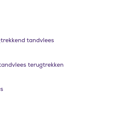
gtrekkend tandvlees
 tandvlees terugtrekken
es