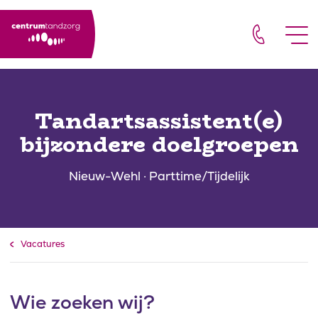
Door naar de hoofdinhoud
Footer
Naar navigatie
Tandartsassistent(e)
bijzondere doelgroepen
Nieuw-Wehl · Parttime/Tijdelijk
Vacatures
Wie zoeken wij?